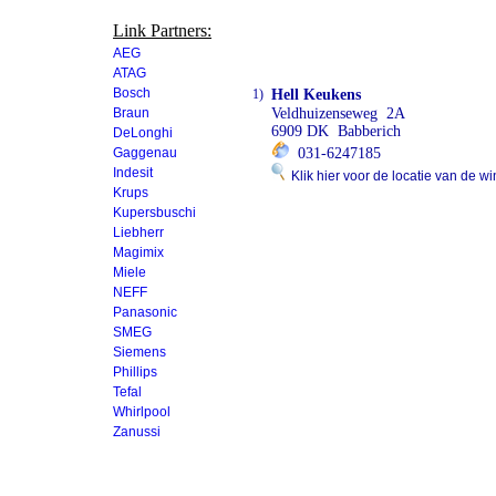
Link Partners:
AEG
ATAG
Bosch
1)
Hell Keukens
Braun
Veldhuizenseweg 2A
6909 DK Babberich
DeLonghi
Gaggenau
031-6247185
Indesit
Klik hier voor de locatie van de wi
Krups
Kupersbuschi
Liebherr
Magimix
Miele
NEFF
Panasonic
SMEG
Siemens
Phillips
Tefal
Whirlpool
Zanussi