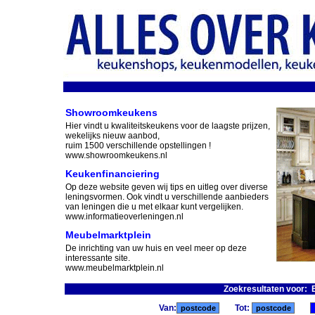
Showroomkeukens
Hier vindt u kwaliteitskeukens voor de laagste prijzen,
wekelijks nieuw aanbod,
ruim 1500 verschillende opstellingen !
www.showroomkeukens.nl
Keukenfinanciering
Op deze website geven wij tips en uitleg over diverse
leningsvormen. Ook vindt u verschillende aanbieders
van leningen die u met elkaar kunt vergelijken.
www.informatieoverleningen.nl
Meubelmarktplein
De inrichting van uw huis en veel meer op deze
interessante site.
www.meubelmarktplein.nl
Zoekresultaten voor: 
Van:
Tot: