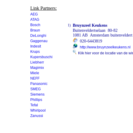
Link Partners:
AEG
ATAG
Bosch
1)
Bruynzeel Keukens
Braun
Buitenveldertselaan 80-82
1081 AB Amsterdam buitenveldert
DeLonghi
Gaggenau
020-6443819
Indesit
http://www.bruynzeelkeukens.nl
Krups
Klik hier voor de locatie van de wi
Kupersbuschi
Liebherr
Magimix
Miele
NEFF
Panasonic
SMEG
Siemens
Phillips
Tefal
Whirlpool
Zanussi