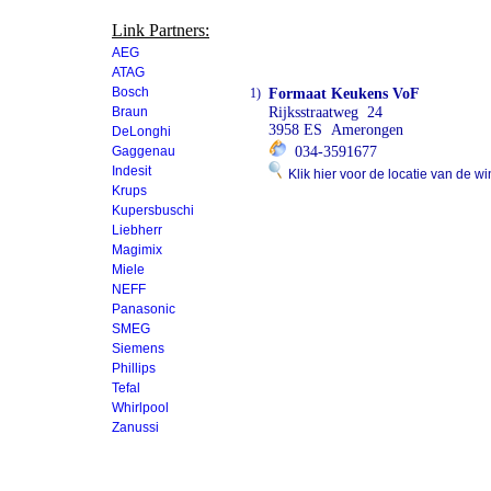
Link Partners:
AEG
ATAG
Bosch
1)
Formaat Keukens VoF
Braun
Rijksstraatweg 24
3958 ES Amerongen
DeLonghi
Gaggenau
034-3591677
Indesit
Klik hier voor de locatie van de wi
Krups
Kupersbuschi
Liebherr
Magimix
Miele
NEFF
Panasonic
SMEG
Siemens
Phillips
Tefal
Whirlpool
Zanussi