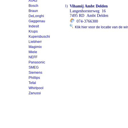
ATAG
Bosch
1)
Vihamij Ambt Delden
Braun
Langenhorsterweg 16
7495 RD Ambt Delden
DeLonghi
Gaggenau
074-3766300
Indesit
Klik hier voor de locatie van de wi
Krups
Kupersbuschi
Liebherr
Magimix
Miele
NEFF
Panasonic
SMEG
Siemens
Phillips
Tefal
Whirlpool
Zanussi