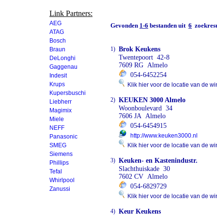
Link Partners:
AEG
Gevonden
1-6
bestanden uit
6
zoekresu
ATAG
Bosch
1)
Brok Keukens
Braun
Twentepoort 42-8
DeLonghi
7609 RG Almelo
Gaggenau
054-6452254
Indesit
Krups
Klik hier voor de locatie van de wi
Kupersbuschi
2)
KEUKEN 3000 Almelo
Liebherr
Woonboulevard 34
Magimix
7606 JA Almelo
Miele
054-6454915
NEFF
http://www.keuken3000.nl
Panasonic
SMEG
Klik hier voor de locatie van de wi
Siemens
3)
Keuken- en Kastenindustr.
Phillips
Slachthuiskade 30
Tefal
7602 CV Almelo
Whirlpool
054-6829729
Zanussi
Klik hier voor de locatie van de wi
4)
Keur Keukens