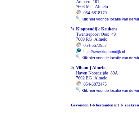
Ampsen 101
7608 MT Almelo
054-6818170
Klik hier voor de locatie van de wi
5)
Kloppendijk Keukens
Twentsepoort Oost 49
7609 RG Almelo
054-6673937
http://www.kloppendijk.nl
Klik hier voor de locatie van de wi
6)
Vihamij Almelo
Haven Noordzijde 89A
7602 EG Almelo
054-6873475
Klik hier voor de locatie van de wi
Gevonden
1-6
bestanden uit
6
zoekresu