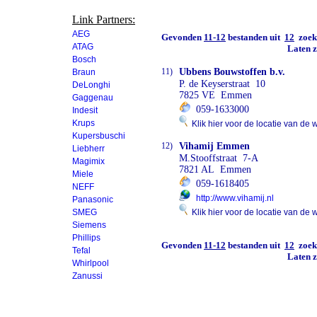
Link Partners:
AEG
Gevonden
11-12
bestanden uit
12
zoekr
ATAG
Laten z
Bosch
11)
Ubbens Bouwstoffen b.v.
Braun
P. de Keyserstraat 10
DeLonghi
7825 VE Emmen
Gaggenau
059-1633000
Indesit
Krups
Klik hier voor de locatie van de 
Kupersbuschi
12)
Vihamij Emmen
Liebherr
M.Stooffstraat 7-A
Magimix
7821 AL Emmen
Miele
059-1618405
NEFF
http://www.vihamij.nl
Panasonic
SMEG
Klik hier voor de locatie van de 
Siemens
Phillips
Gevonden
11-12
bestanden uit
12
zoekr
Tefal
Laten z
Whirlpool
Zanussi