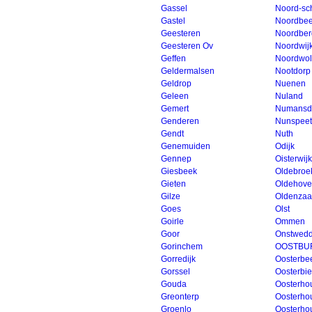
Gassel
Noord-sc
Gastel
Noordbee
Geesteren
Noordbe
Geesteren Ov
Noordwij
Geffen
Noordwo
Geldermalsen
Nootdorp
Geldrop
Nuenen
Geleen
Nuland
Gemert
Numansd
Genderen
Nunspeet
Gendt
Nuth
Genemuiden
Odijk
Gennep
Oisterwijk
Giesbeek
Oldebroe
Gieten
Oldehove
Gilze
Oldenzaa
Goes
Olst
Goirle
Ommen
Goor
Onstwed
Gorinchem
OOSTBU
Gorredijk
Oosterbe
Gorssel
Oosterbi
Gouda
Oosterho
Greonterp
Oosterho
Groenlo
Oosterhou