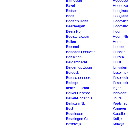
Barneveld
Hoogeve
Bavel
Hoogeza
Bedum
Hoogkars
Beek
Hooglan
Beek en Donk
Hoogvliet
Beekbergen
Hoogvlie
Beers Nb
Hoorn
Beetsterzwaag
Hoorn Nh
Beilen
Horst
Bemmel
Houten
Beneden Leeuwen
Huissen
Benschop
Huizen
Bergambacht
Hulst
Bergen op Zoom
IJmuiden
Bergeyk
IJsselmu
Bergschenhoek
IJsselstei
Beringe
IJsselstei
berkel enschot
Ingen
Berkel-Enschot
Ittervoort
Berkel-Rodenrijs
Joure
Berlicum Nb
Kaatsheu
Best
Kampen
Beuningen
Kapelle
Beuningen Gld
Katlijk
Beverwijk
Katwijk