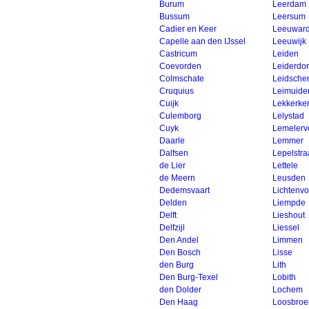
Burum
Leerdam
Bussum
Leersum
Cadier en Keer
Leeuwar
Capelle aan den IJssel
Leeuwijk
Castricum
Leiden
Coevorden
Leiderdo
Colmschate
Leidsch
Cruquius
Leimuide
Cuijk
Lekkerke
Culemborg
Lelystad
Cuyk
Lemelerv
Daarle
Lemmer
Dalfsen
Lepelstra
de Lier
Lettele
de Meern
Leusden
Dedemsvaart
Lichtenv
Delden
Liempde
Delft
Lieshout
Delfzijl
Liessel
Den Andel
Limmen
Den Bosch
Lisse
den Burg
Lith
Den Burg-Texel
Lobith
den Dolder
Lochem
Den Haag
Loosbroe