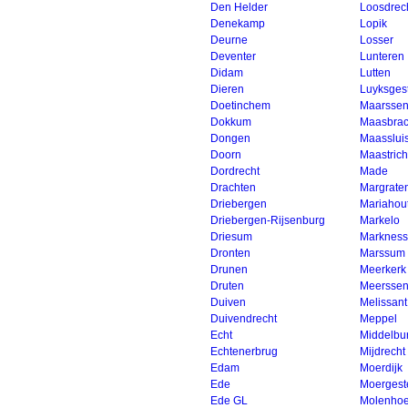
Den Helder
Loosdrec
Denekamp
Lopik
Deurne
Losser
Deventer
Lunteren
Didam
Lutten
Dieren
Luyksges
Doetinchem
Maarsse
Dokkum
Maasbrac
Dongen
Maasslui
Doorn
Maastrich
Dordrecht
Made
Drachten
Margrate
Driebergen
Mariahou
Driebergen-Rijsenburg
Markelo
Driesum
Marknes
Dronten
Marssum
Drunen
Meerkerk
Druten
Meersse
Duiven
Melissant
Duivendrecht
Meppel
Echt
Middelbu
Echtenerbrug
Mijdrecht
Edam
Moerdijk
Ede
Moergest
Ede GL
Molenho