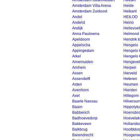
Amsterdam buitenveldert
Heeten
Amsterdam Villa Arena
Heide
Amsterdam Zuidoost
Heikant
Andel
HEILOO
Andelst
Heino
Andijk
Hellevoet
Anna Paulowna
Helmond
Apeldoorn
Hendrik 
Appelscha
Hengelo
Appingedam
Hengelo 
Arkel
Hengelo 
Arnemuiden
Hengeve
Arnhem
Herpen
Assen
Herveld
Assendelft
Heteren
Asten
Heumen
Avenhorn
Hierden
Axel
Hillegom
Baarle Nassau
Hilversu
Baarn
Hippolytu
Babberich
Hoensbr
Badhoevedorp
Hoevelak
Bakkeveen
Hollands
Balkbrug
Hoofddor
Barendrecht
Hoogenw