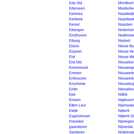
Ede Gld
Montfoort
Ederveen
Muiderbe
Eemnes
Naaldwij
Eerbeek
Naaldwy
Eersel
Naarden
Eibergen
Nederhem
Eindhoven
Nederwee
Elburg
Niebert
Elsloo
Nieuw Bu
Elspeet
Nieuw V
Elst
Nieuw We
Elst Gld
Nieuwbu
Emmeloord
Nieuwege
Emmen
Nieuwerb
Enkhuizen
Nieuwerk
Enschede
Nieuwkui
Enter
Nieuwleu
Epe
Niftrik
Ermelo
Nigtevech
Etten-Leur
Nijehask
Ewijk
Nijkerk
Eygelshoven
Nijkerk G
Franeker
Nijmegen
gaanderen
Nijverdal
Garderen
Nistelrod