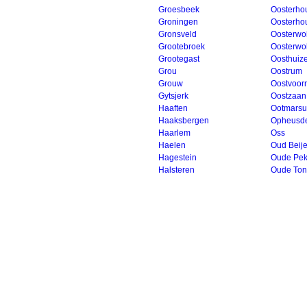
Groesbeek
Oosterho
Groningen
Oosterho
Gronsveld
Oosterwo
Grootebroek
Oosterwo
Grootegast
Oosthuiz
Grou
Oostrum
Grouw
Oostvoor
Gytsjerk
Oostzaan
Haaften
Ootmars
Haaksbergen
Opheusd
Haarlem
Oss
Haelen
Oud Beije
Hagestein
Oude Pek
Halsteren
Oude To