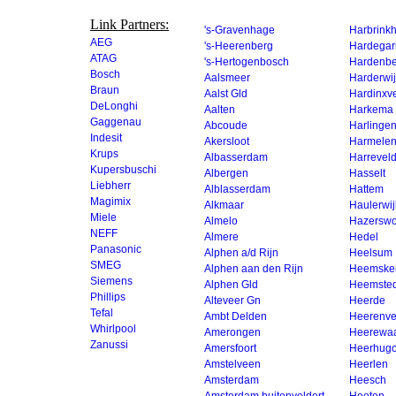
Link Partners:
's-Gravenhage
Harbrink
AEG
's-Heerenberg
Hardegar
ATAG
's-Hertogenbosch
Hardenbe
Bosch
Aalsmeer
Harderwi
Braun
Aalst Gld
Hardinxv
DeLonghi
Aalten
Harkema
Gaggenau
Abcoude
Harlinge
Indesit
Akersloot
Harmele
Krups
Albasserdam
Harrevel
Kupersbuschi
Albergen
Hasselt
Liebherr
Alblasserdam
Hattem
Magimix
Alkmaar
Haulerwij
Miele
Almelo
Hazerswo
NEFF
Almere
Hedel
Panasonic
Alphen a/d Rijn
Heelsum
SMEG
Alphen aan den Rijn
Heemske
Siemens
Alphen Gld
Heemste
Phillips
Alteveer Gn
Heerde
Tefal
Ambt Delden
Heerenv
Whirlpool
Amerongen
Heerewa
Zanussi
Amersfoort
Heerhug
Amstelveen
Heerlen
Amsterdam
Heesch