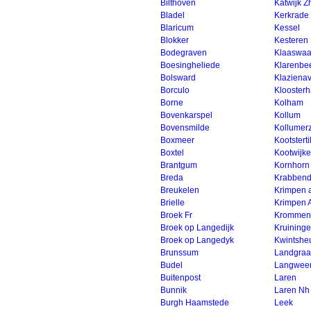
Bilthoven
Katwijk Z
Bladel
Kerkrade
Blaricum
Kessel
Blokker
Kesteren
Bodegraven
Klaaswaa
Boesingheliede
Klarenbe
Bolsward
Klaziena
Borculo
Kloosterh
Borne
Kolham
Bovenkarspel
Kollum
Bovensmilde
Kollumer
Boxmeer
Kootsterti
Boxtel
Kootwijke
Brantgum
Kornhorn
Breda
Krabbend
Breukelen
Krimpen 
Brielle
Krimpen 
Broek Fr
Krommen
Broek op Langedijk
Kruining
Broek op Langedyk
Kwintshe
Brunssum
Landgraa
Budel
Langwee
Buitenpost
Laren
Bunnik
Laren Nh
Burgh Haamstede
Leek